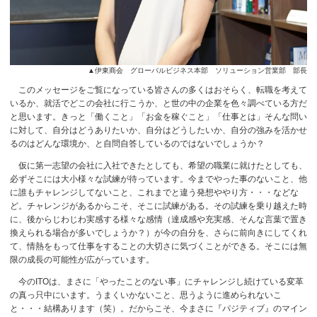
▲伊東商会 グローバルビジネス本部 ソリューション営業部 部長
このメッセージをご覧になっている皆さんの多くはおそらく、転職を考えて
いるか、就活でどこの会社に行こうか、と世の中の企業を色々調べている方だ
と思います。きっと「働くこと」「お金を稼ぐこと」「仕事とは」そんな問い
に対して、自分はどうありたいか、自分はどうしたいか、自分の強みを活かせ
るのはどんな環境か、と自問自答しているのではないでしょうか？
仮に第一志望の会社に入社できたとしても、希望の職業に就けたとしても、
必ずそこには大小様々な試練が待っています。今までやった事のないこと、他
に誰もチャレンジしてないこと、これまでと違う発想ややり方・・・などな
ど。チャレンジがあるからこそ、そこに試練がある。その試練を乗り越えた時
に、後からじわじわ実感する様々な感情（達成感や充実感、そんな言葉で置き
換えられる場合が多いでしょうか？）が今の自分を、さらに前向きにしてくれ
て、情熱をもって仕事をすることの大切さに気づくことができる。そこには無
限の成長の可能性が広がっています。
今のITOは、まさに「やったことのない事」にチャレンジし続けている変革
の真っ只中にいます。うまくいかないこと、思うように進められないこ
と・・・結構あります（笑）。だからこそ、今まさに『パジティブ』のマイン