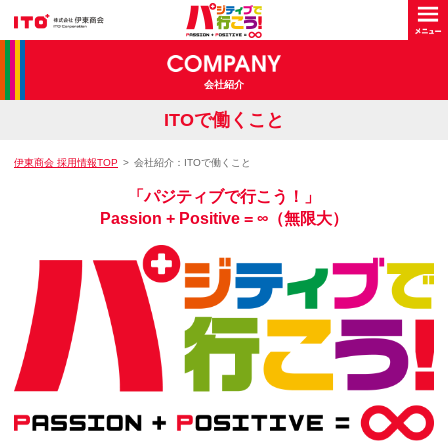
会社紹介
ITOで働くこと
伊東商会 採用情報TOP
会社紹介：ITOで働くこと
「パジティブで行こう！」
Passion + Positive = ∞（無限大）