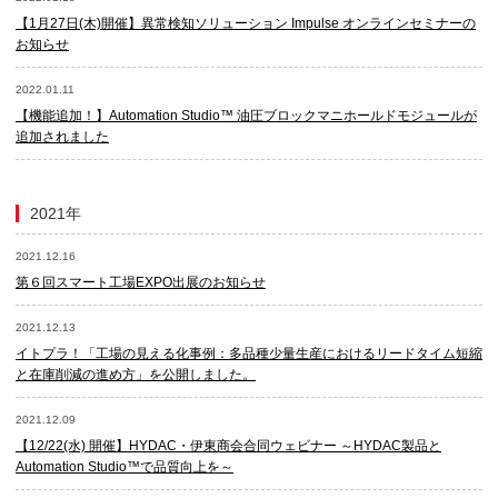
【1月27日(木)開催】異常検知ソリューション Impulse オンラインセミナーの
お知らせ
2022.01.11
【機能追加！】Automation Studio™ 油圧ブロックマニホールドモジュールが
追加されました
2021年
2021.12.16
第６回スマート工場EXPO出展のお知らせ
2021.12.13
イトプラ！「工場の見える化事例：多品種少量生産におけるリードタイム短縮
と在庫削減の進め方」を公開しました。
2021.12.09
【12/22(水) 開催】HYDAC・伊東商会合同ウェビナー ～HYDAC製品と
Automation Studio™で品質向上を～