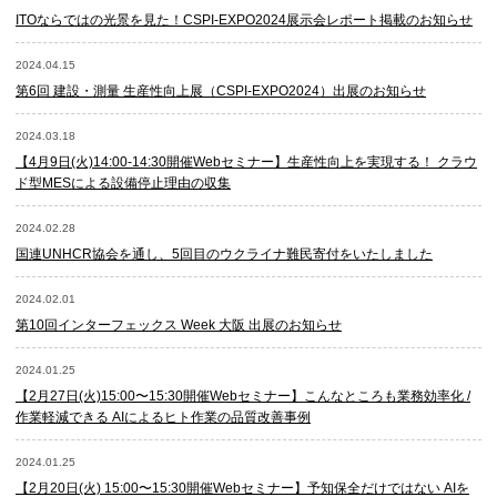
ITOならではの光景を見た！CSPI-EXPO2024展示会レポート掲載のお知らせ
2024.04.15
第6回 建設・測量 生産性向上展（CSPI-EXPO2024）出展のお知らせ
2024.03.18
【4月9日(火)14:00-14:30開催Webセミナー】生産性向上を実現する！ クラウ
ド型MESによる設備停止理由の収集
2024.02.28
国連UNHCR協会を通し、5回目のウクライナ難民寄付をいたしました
2024.02.01
第10回インターフェックス Week 大阪 出展のお知らせ
2024.01.25
【2月27日(火)15:00〜15:30開催Webセミナー】こんなところも業務効率化 /
作業軽減できる AIによるヒト作業の品質改善事例
2024.01.25
【2月20日(火) 15:00〜15:30開催Webセミナー】予知保全だけではない AIを