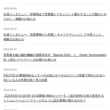
2022.09.30
社員インタビュー「伊東商会で営業職とマネジメント職をすることの魅力とや
りがい」掲載のお知らせ
2022.09.30
社員インタビュー「営業事務から営業へ キャリアチェンジして今思うこと」
掲載のお知らせ
2022.09.21
世界最大級の建設機械の国際見本市「Bauma 2022」に、Famic Technologies
社（当社パートナー）の出展のお知らせ
2022.09.13
9月27日(火)開催Webセミナーのお知らせ〜今ものづくり現場で求められる〜
AIによる人の作業分析と導入効果
2022.09.01
【10月4日(火)10:00~10:30開催 Webセミナー】～設計効率の2倍を実現する
シミュレーションソフト～どのように設計業務が変わるのか？