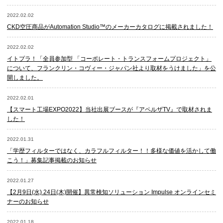
2022.02.02
CKD空圧商品がAutomation Studio™のメーカーカタログに掲載されました！
2022.02.02
イトプラ！「全員参加型 「コーポレート・トランスフォームプロジェクト」
について、フランクリン・コヴィー・ジャパン社より取材をうけました」を公
開しました。
2022.02.01
【スマート工場EXPO2022】当社出展ブースが『アペルザTV』で取材されま
した！
2022.01.31
「学歴フィルターではなく、カラフルフィルター！！多様な価値を活かして働
こう！」募集記事掲載のお知らせ
2022.01.27
【2月9日(水) 24日(木)開催】異常検知ソリューション Impulse オンラインセミ
ナーのお知らせ
2022.01.18