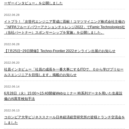
ーザーインタビュー」を公開しました
2022.06.28
イトプラ！「次世代エンジニア育成に貢献！コマツマイニング株式会社主催の
「NFPAフルードパワーアクションチャレンジ2022」でFamic Technologies社
（当社パートナー）スポンサーシップを実施」を公開しました。
2022.06.28
【7月25日~29日開催】Techno-Frontier 2022オンライン出展のお知らせ
2022.06.20
社員インタビュー「社員の成長を一番大事にするITOで、０から学びプリセー
ルスエンジニアを目指します」掲載のお知らせ
2022.06.14
6月28日（火）15:00〜15:40開催Webセミナー 時系列データを用いた生産設
備のAI異常検知手法
2022.06.13
コロンビア大学ビジネススクール日本経済経営研究所の皆様とランチ交流会を
しました