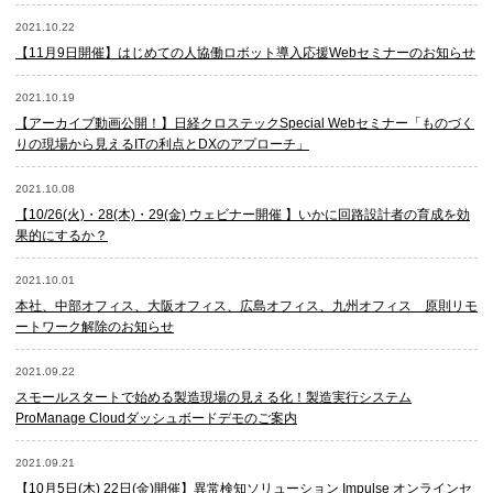
2021.10.22
【11月9日開催】はじめての人協働ロボット導入応援Webセミナーのお知らせ
2021.10.19
【アーカイブ動画公開！】日経クロステックSpecial Webセミナー「ものづく
りの現場から見えるITの利点とDXのアプローチ」
2021.10.08
【10/26(火)・28(木)・29(金) ウェビナー開催 】いかに回路設計者の育成を効
果的にするか？
2021.10.01
本社、中部オフィス、大阪オフィス、広島オフィス、九州オフィス 原則リモ
ートワーク解除のお知らせ
2021.09.22
スモールスタートで始める製造現場の見える化！製造実行システム
ProManage Cloudダッシュボードデモのご案内
2021.09.21
【10月5日(木) 22日(金)開催】異常検知ソリューション Impulse オンラインセ