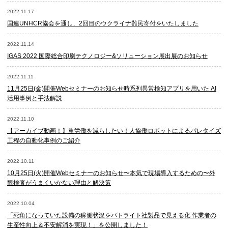
2022.11.17
国連UNHCR協会を通し、2回目のウクライナ難民寄付をいたしました
2022.11.14
IGAS 2022 国際総合印刷テクノロジー&ソリューション展出展のお知らせ
2022.11.11
11月25日(金)開催Webセミナーのお知らせ時系列異常検知アプリを用いた AI
活用事例と手法解説
2022.11.10
【アーカイブ動画！】重労働を減らしたい！​人協働ロボットによるパレタイズ
工程の自動化事例のご紹介
2022.10.11
10月25日(火)開催Webセミナーのお知らせ〜本気で現場導入するための〜外
観検査がうまくいかない理由と解決策
2022.10.04
「死角になっていた設備の稼働状況をパトライト社製品で見える化 作業者の
生産性向上＆不安解消を実現！」を公開しました！