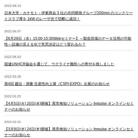
2022.06.13
日本大学・カナモト・伊東商会 3 社の共同開発グループ200mm のコンクリー
トスラブ厚を 1kW のレーザ光で切断に成功！
2022.06.07
【6月29日（水）15:00-15:30Webセミナー】～製造現場のデータ活用の可能
性～設備の見える化で意思決定はどう変わるか？
2022.06.03
国連UNHCR協会を通じて、ウクライナ難民への寄付を致しました
2022.03.28
第4回 建設・測量 生産性向上展（CSPI-EXPO）出展のお知らせ
2022.03.25
【4月5日(火) 20日(水)開催】異常検知ソリューション Impulse オンラインセミ
ナーのお知らせ
2022.02.21
【3月9日(水) 24日(木)開催】異常検知ソリューション Impulse オンラインセミ
ナーのお知らせ