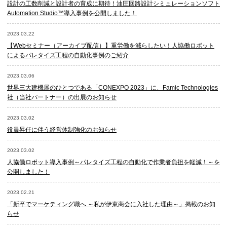
設計の工数削減と設計者の育成に期待！油圧回路設計シミュレーションソフト
Automation Studio™導入事例を公開しました！
2023.03.22
【Webセミナー（アーカイブ配信）】重労働を減らしたい！​人協働ロボット
によるパレタイズ工程の自動化事例のご紹介
2023.03.06
世界三大建機展のひとつである「CONEXPO 2023」に、Famic Technologies
社（当社パートナー）の出展のお知らせ
2023.03.02
役員昇任に伴う経営体制強化のお知らせ
2023.03.02
人協働ロボット導入事例～パレタイズ工程の自動化で作業者負担を軽減！～を
公開しました！
2023.02.21
「新卒でマーケティング職へ ～私が伊東商会に入社した理由～」掲載のお知
らせ