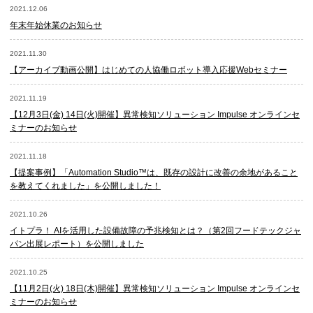
2021.12.06
年末年始休業のお知らせ
2021.11.30
【アーカイブ動画公開】はじめての人協働ロボット導入応援Webセミナー
2021.11.19
【12月3日(金) 14日(火)開催】異常検知ソリューション Impulse オンラインセ
ミナーのお知らせ
2021.11.18
【提案事例】「Automation Studio™は、既存の設計に改善の余地があること
を教えてくれました」を公開しました！
2021.10.26
イトプラ！ AIを活用した設備故障の予兆検知とは？（第2回フードテックジャ
パン出展レポート）を公開しました
2021.10.25
【11月2日(火) 18日(木)開催】異常検知ソリューション Impulse オンラインセ
ミナーのお知らせ