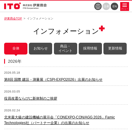
日本
EN
伊東商会TOP
インフォメーション
インフォメーション
商品・
全体
お知らせ
採用情報
更新情報
イベント
2026年
2026.05.18
第8回 国際 建設・測量展（CSPI-EXPO2026）出展のお知らせ
2026.03.05
役員改選ならびに新体制のご挨拶
2026.02.24
北米最大級の建設機械の展示会「CONEXPO-CON/AGG 2026」Famic
Technologies社（パートナー企業）の出展のお知らせ