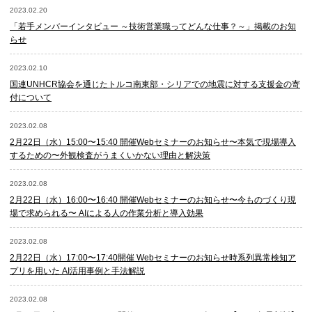
2023.02.20
「若手メンバーインタビュー ～技術営業職ってどんな仕事？～」掲載のお知
らせ
2023.02.10
国連UNHCR協会を通じたトルコ南東部・シリアでの地震に対する支援金の寄
付について
2023.02.08
2月22日（水）15:00〜15:40 開催Webセミナーのお知らせ〜本気で現場導入
するための〜外観検査がうまくいかない理由と解決策
2023.02.08
2月22日（水）16:00〜16:40 開催Webセミナーのお知らせ〜今ものづくり現
場で求められる〜 AIによる人の作業分析と導入効果
2023.02.08
2月22日（水）17:00〜17:40開催 Webセミナーのお知らせ時系列異常検知ア
プリを用いた AI活用事例と手法解説
2023.02.08