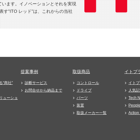
ています。イノベーションとそれを実現
す"ITO レッド"は、これからの当社
提案事例
取扱商品
イトプラ
“商社”
診断サービス
コントロール
イトプ
お問合せから納品まで
ドライブ
人気記
リューショ
パーツ
Tech 
装置
Peopl
取扱メーカー一覧
Actio