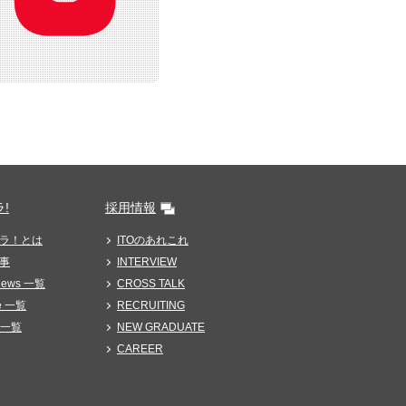
!
採用情報
ラ！とは
ITOのあれこれ
事
INTERVIEW
News 一覧
CROSS TALK
e 一覧
RECRUITING
n 一覧
NEW GRADUATE
CAREER