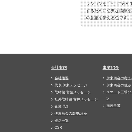
ッションを「+」に込め
するために必要な情熱を表
の意志を伝える色です。
会社案内
事業紹介
会社概要
伊東商会の考える
代表 伊東メッセージ
伊東商会の強み
取締役 岩城メッセージ
スマート工場ソ
ン
社外取締役 古井メッセージ
海外事業
企業理念
伊東商会の歴史/沿革
拠点一覧
CSR