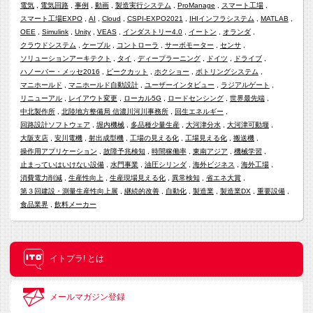
電気
電気回路
事例
動画
製造実行システム
ProManage
スマート工場
スマート工場EXPO
AI
Cloud
CSPI-EXPO2021
IHIインフラシステム
MATLAB
OEE
Simulink
Unity
VEAS
インダストリー4.0
イートン
オランダ
クラウドシステム
ケーブル
コントローラ
サーボモーター
センサ
ソリューションアーキテクト
タイ
ディープラーニング
ドイツ
ドライブ
ハノーバー・メッセ2016
ピークカット
ホクショー
ボトリングシステム
マニホールド
マニホールド自動設計
ユーザーインタビュー
ラジアルゲート
リニューアル
レイアウト変更
ローカル5G
ロードセンシング
世界最先端
中北製作所
北陸地方整備局 信濃川河川事務所
回生エネルギー
回路設計ソフトウェア
堀内機械
多品種少量生産
大河津分水
大河津可動堰
大阪支店
安川電機
射出成型機
工場の見える化
工場見える化
搬送機
操作用アプリケーション
故障予兆検知
時間稼働率
東南アジア
機械学習
止まっていはいけない設備
水門事業
油圧シリンダ
海外ビジネス
海外工場
消費電力削減
生産性向上
生産現場見える化
異常検知
省エネ大賞
第３回建設・測量生産性向上展
継続的改善
自動化
製造業
製造業DX
重要設備
食品業界
飲料メーカー
イトプラ! とは
メールマガジン登録