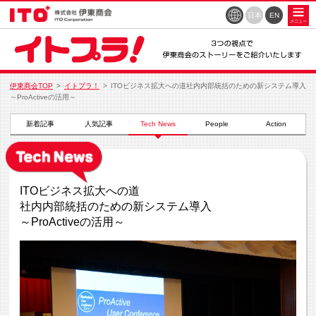
日本
EN
伊東商会TOP
イトプラ！
ITOビジネス拡大への道社内内部統括のための新システム導入
～ProActiveの活用～
新着記事
人気記事
Tech News
People
Action
ITOビジネス拡大への道
社内内部統括のための新システム導入
～ProActiveの活用～