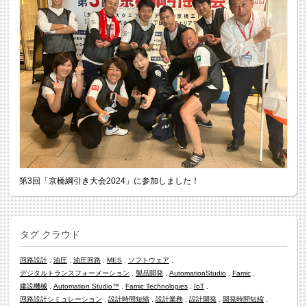
第3回「京橋綱引き大会2024」に参加しました！
タグ クラウド
回路設計
油圧
油圧回路
MES
ソフトウェア
デジタルトランスフォーメーション
製品開発
AutomationStudio
Famic
建設機械
Automation Studio™
Famic Technologies
IoT
回路設計シミュレーション
設計時間短縮
設計業務
設計開発
開発時間短縮