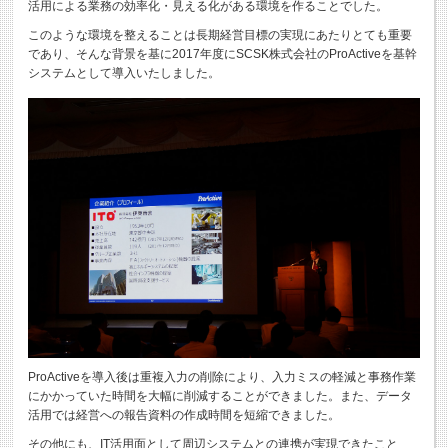
活用による業務の効率化・見える化がある環境を作ることでした。
このような環境を整えることは長期経営目標の実現にあたりとても重要
であり、そんな背景を基に2017年度にSCSK株式会社のProActiveを基幹
システムとして導入いたしました。
ProActiveを導入後は重複入力の削除により、入力ミスの軽減と事務作業
にかかっていた時間を大幅に削減することができました。また、データ
活用では経営への報告資料の作成時間を短縮できました。
その他にも、IT活用面として周辺システムとの連携が実現できたこと