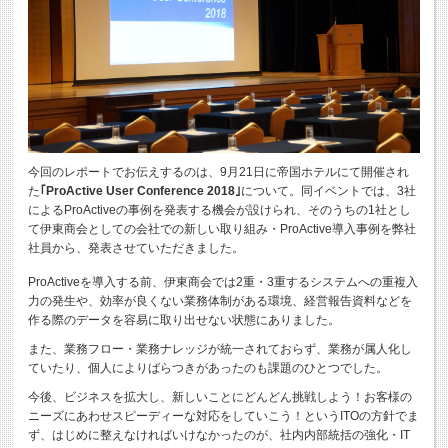
今回のレポートでお伝えするのは、9月21日に帝国ホテルにて開催され
た
｢ProActive User Conference 2018｣
について。同イベントでは、3社
によるProActiveの事例を発表する機会が設けられ、そのうちの1社とし
て伊東商会としての会社での新しい取り組み・ProActive導入事例を弊社
社員から、発表させていただきました。
ProActiveを導入する前、伊東商会では2重・3重するシステムへの重複入
力の発生や、効率が良くない業務体制がある環境、経営報告資料などを
作る際のデータを容易に取り出せない状態にありました。
また、業務フロー・業務ナレッジが統一されておらず、業務が属人化し
ていたり、個人によりばらつきがあったのも課題のひとつでした。
今後、ビジネスを拡大し、新しいことにどんどん挑戦しよう！お客様の
ニーズにあわせスピーディーな対応をしていこう！というITOの方針でま
ず、はじめに整えなければいけなかったのが、社内内部統括の強化・IT