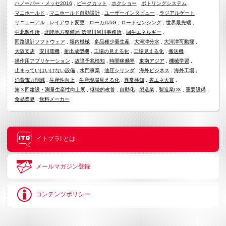
ハノーバー・メッセ2016
ピークカット
ホクショー
ボトリングシステム
マニホールド
マニホールド自動設計
ユーザーインタビュー
ラジアルゲート
リニューアル
レイアウト変更
ローカル5G
ロードセンシング
世界最先端
中北製作所
北陸地方整備局 信濃川河川事務所
回生エネルギー
回路設計ソフトウェア
堀内機械
多品種少量生産
大河津分水
大河津可動堰
大阪支店
安川電機
射出成型機
工場の見える化
工場見える化
搬送機
操作用アプリケーション
故障予兆検知
時間稼働率
東南アジア
機械学習
止まっていはいけない設備
水門事業
油圧シリンダ
海外ビジネス
海外工場
消費電力削減
生産性向上
生産現場見える化
異常検知
省エネ大賞
第３回建設・測量生産性向上展
継続的改善
自動化
製造業
製造業DX
重要設備
食品業界
飲料メーカー
イトプラ! とは
メールマガジン登録
コンテンツポリシー