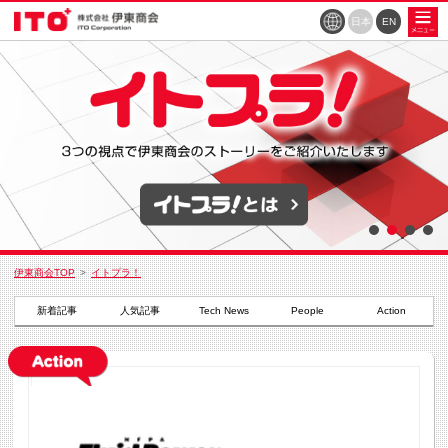
日本
EN
伊東商会TOP
イトプラ！
新着記事
人気記事
Tech News
People
Action