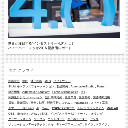
世界が注目する"インダストリー 4.0"とは？
ハノーバー・メッセ2016 視察団レポート
タグ クラウド
回路設計
油圧
油圧回路
MES
ソフトウェア
デジタルトランスフォーメーション
製品開発
AutomationStudio
Famic
建設機械
Automation Studio™
Famic Technologies
IoT
回路設計シミュレーション
設計時間短縮
設計業務
設計開発
開発時間短縮
電気
電気回路
事例
動画
製造実行システム
ProManage
スマート工場
スマート工場EXPO
AI
Cloud
CSPI-EXPO2021
IHIインフラシステム
MATLAB
OEE
Simulink
Unity
VEAS
インダストリー4.0
イートン
オランダ
クラウドシステム
ケーブル
コントローラ
サーボモーター
センサ
ソリューションアーキテクト
タイ
ディープラーニング
ドイツ
ドライブ